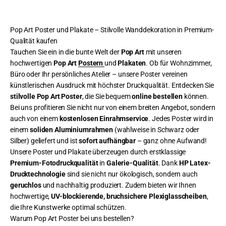
Pop Art Poster und Plakate – Stilvolle Wanddekoration in Premium-
Qualität kaufen
Tauchen Sie ein in die bunte Welt der
Pop Art
mit unseren
hochwertigen
Pop Art
Postern
und
Plakaten
. Ob für Wohnzimmer,
Büro oder Ihr persönliches Atelier – unsere Poster vereinen
künstlerischen Ausdruck mit höchster Druckqualität. Entdecken Sie
stilvolle Pop Art Poster
, die Sie bequem
online bestellen
können.
Bei uns profitieren Sie nicht nur von einem breiten Angebot, sondern
auch von einem
kostenlosen Einrahmservice
. Jedes Poster wird in
einem
soliden Aluminiumrahmen
(wahlweise in Schwarz oder
Silber) geliefert und ist
sofort aufhängbar
– ganz ohne Aufwand!
Unsere Poster und Plakate überzeugen durch erstklassige
Premium-Fotodruckqualität
in
Galerie-Qualität
. Dank
HP Latex-
Drucktechnologie
sind sie nicht nur ökologisch, sondern auch
geruchlos
und nachhaltig produziert. Zudem bieten wir Ihnen
hochwertige,
UV-blockierende, bruchsichere Plexiglasscheiben
,
die Ihre Kunstwerke optimal schützen.
Warum Pop Art Poster bei uns bestellen?