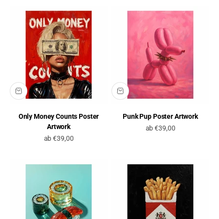
Only Money Counts Poster
Punk Pup Poster Artwork
Artwork
Angebot
ab €39,00
Angebot
ab €39,00