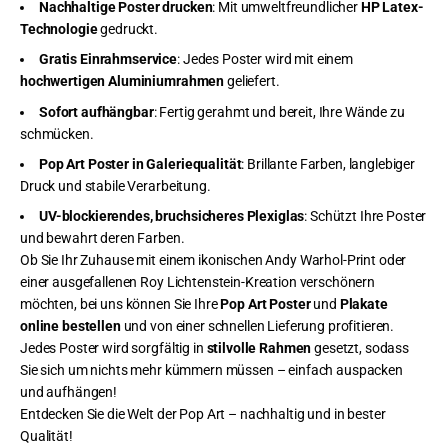
Nachhaltige Poster drucken
: Mit umweltfreundlicher
HP Latex-
Technologie
gedruckt.
Gratis Einrahmservice
: Jedes Poster wird mit einem
hochwertigen Aluminiumrahmen
geliefert.
Sofort aufhängbar
: Fertig gerahmt und bereit, Ihre Wände zu
schmücken.
Pop Art Poster in Galeriequalität
: Brillante Farben, langlebiger
Druck und stabile Verarbeitung.
UV-blockierendes, bruchsicheres Plexiglas
: Schützt Ihre Poster
und bewahrt deren Farben.
Ob Sie Ihr Zuhause mit einem ikonischen Andy Warhol-Print oder
einer ausgefallenen Roy Lichtenstein-Kreation verschönern
möchten, bei uns können Sie Ihre
Pop Art Poster
und
Plakate
online bestellen
und von einer schnellen Lieferung profitieren.
Jedes Poster wird sorgfältig in
stilvolle Rahmen
gesetzt, sodass
Sie sich um nichts mehr kümmern müssen – einfach auspacken
und aufhängen!
Entdecken Sie die Welt der Pop Art – nachhaltig und in bester
Qualität!