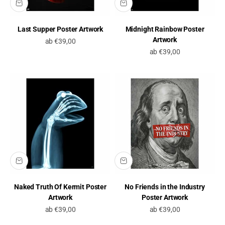
Last Supper Poster Artwork
Midnight Rainbow Poster
Artwork
Angebot
ab €39,00
Angebot
ab €39,00
Naked Truth Of Kermit Poster
No Friends in the Industry
Artwork
Poster Artwork
Angebot
Angebot
ab €39,00
ab €39,00